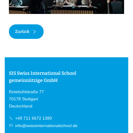
Zurück
SIS Swiss International School
gemeinnützige GmbH
Rotebühlstraße 77
70178 Stuttgart
Deutschland
+49 711 6672 1380
info@swissinternationalschool.de