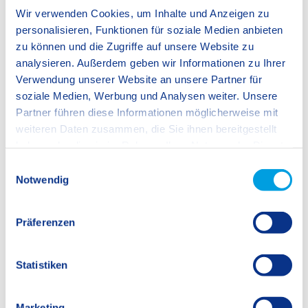
Wir verwenden Cookies, um Inhalte und Anzeigen zu
personalisieren, Funktionen für soziale Medien anbieten
zu können und die Zugriffe auf unsere Website zu
analysieren. Außerdem geben wir Informationen zu Ihrer
Verwendung unserer Website an unsere Partner für
soziale Medien, Werbung und Analysen weiter. Unsere
Partner führen diese Informationen möglicherweise mit
weiteren Daten zusammen, die Sie ihnen bereitgestellt
haben oder die sie im Rahmen Ihrer Nutzung der Dienste
gesammelt haben.
E
Notwendig
i
n
w
Präferenzen
i
l
l
Statistiken
i
g
Marketing