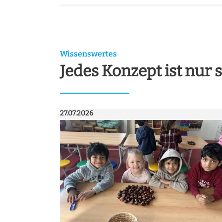
w
a
h
l
Wissenswertes
Jedes Konzept ist nur s
27.07.2026