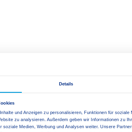
melden, erhalten ab dem zweiten Kind eine Geschwisterermäßigung von
n Kinder. Für Kindergartenkinder mit Erstwohnsitz in Friedrichshafen 
isterermäßigungen gewährt. Die Aufnahmegebühr sowie die Gebühren 
att ausgenommen.
Details
Cookies
nhalte und Anzeigen zu personalisieren, Funktionen für soziale
Website zu analysieren. Außerdem geben wir Informationen zu I
r soziale Medien, Werbung und Analysen weiter. Unsere Partner