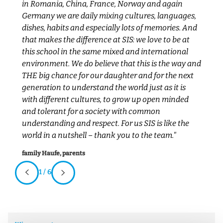
in Romania, China, France, Norway and again
SI
Germany we are daily mixing cultures, languages,
ge
r
dishes, habits and especially lots of memories. And
me
that makes the difference at SIS: we love to be at
vi
this school in the same mixed and international
B
environment. We do believe that this is the way and
w
THE big chance for our daughter and for the next
T
generation to understand the world just as it is
ei
with different cultures, to grow up open minded
Fa
and tolerant for a society with common
understanding and respect. For us SIS is like the
world in a nutshell – thank you to the team."
family Haufe, parents
1 / 6