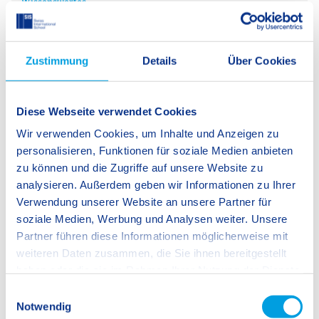
Wissenswertes
Jedes Konzept ist nur so gut, wie es gelebt
wird
Zustimmung
Details
Über Cookies
27.07.2026
20.0
Diese Webseite verwendet Cookies
Wir verwenden Cookies, um Inhalte und Anzeigen zu
personalisieren, Funktionen für soziale Medien anbieten
zu können und die Zugriffe auf unsere Website zu
analysieren. Außerdem geben wir Informationen zu Ihrer
Verwendung unserer Website an unsere Partner für
soziale Medien, Werbung und Analysen weiter. Unsere
Partner führen diese Informationen möglicherweise mit
weiteren Daten zusammen, die Sie ihnen bereitgestellt
haben oder die sie im Rahmen Ihrer Nutzung der Dienste
gesammelt haben.
E
Vorkurs Deutsch 240 (VKD240) –
W
Notwendig
i