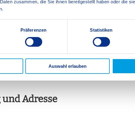
 Daten zusammen, die Sie ihnen bereitgestellt haben oder die s
rprüft. Damit stellen wir sicher, dass die für alle SIS Schulen gelte
n.
rinnen- und Schüler die bestmögliche Lernerfahrung erhalten.
rten werden laufend evaluiert und weiterentwickelt.
Präferenzen
Statistiken
en, SIS Stuttgart-Fellbach, SIS Ingolstadt, SIS Regensburg und SIS Kas
ationalen Vergleichsprüfungen des ISA (International School Assessment
Auswahl erlauben
 und Adresse