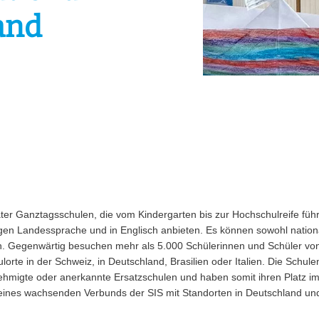
and
vater Ganztagsschulen, die vom Kindergarten bis zur Hochschulreife fü
ligen Landessprache und in Englisch anbieten. Es können sowohl nation
n. Gegenwärtig besuchen mehr als 5.000 Schülerinnen und Schüler vo
orte in der Schweiz, in Deutschland, Brasilien oder Italien. Die Schule
enehmigte oder anerkannte Ersatzschulen und haben somit ihren Platz i
 eines wachsenden Verbunds der SIS mit Standorten in Deutschland und 