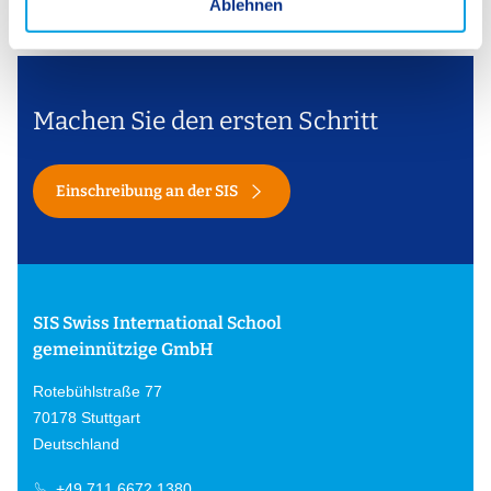
a
Ablehnen
h
l
Machen Sie den ersten Schritt
Einschreibung an der SIS
SIS Swiss International School
gemeinnützige GmbH
Rotebühlstraße 77
70178 Stuttgart
Deutschland
+49 711 6672 1380