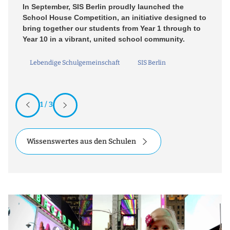
In September, SIS Berlin proudly launched the
co
School House Competition, an initiative designed to
en
bring together our students from Year 1 through to
Year 10 in a vibrant, united school community.
Lebendige Schulgemeinschaft
SIS Berlin
1 / 3
Wissenswertes aus den Schulen