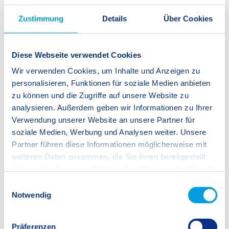
Zustimmung
Details
Über Cookies
Diese Webseite verwendet Cookies
Wir verwenden Cookies, um Inhalte und Anzeigen zu
personalisieren, Funktionen für soziale Medien anbieten
zu können und die Zugriffe auf unsere Website zu
analysieren. Außerdem geben wir Informationen zu Ihrer
Verwendung unserer Website an unsere Partner für
soziale Medien, Werbung und Analysen weiter. Unsere
Partner führen diese Informationen möglicherweise mit
weiteren Daten zusammen, die Sie ihnen bereitgestellt
haben oder die sie im Rahmen Ihrer Nutzung der Dienste
gesammelt haben.
E
Notwendig
i
n
w
Präferenzen
SIS Student Exchange Programme