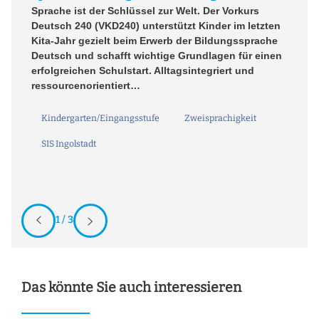
Sprache ist der Schlüssel zur Welt. Der Vorkurs
so
ei
Deutsch 240 (VKD240) unterstützt Kinder im letzten
re
Kita-Jahr gezielt beim Erwerb der Bildungssprache
In
Deutsch und schafft wichtige Grundlagen für einen
hi
erfolgreichen Schulstart. Alltagsintegriert und
bi
ressourcenorientiert…
Kindergarten/Eingangsstufe
Zweisprachigkeit
SIS Ingolstadt
1 / 3
Das könnte Sie auch interessieren