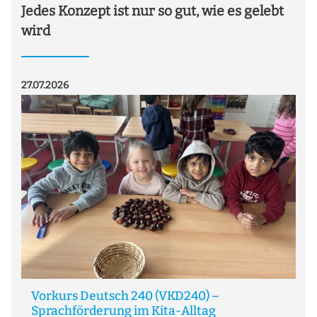
Jedes Konzept ist nur so gut, wie es gelebt
wird
27.07.2026
20.0
Vorkurs Deutsch 240 (VKD240) –
W
Sprachförderung im Kita-Alltag
A 