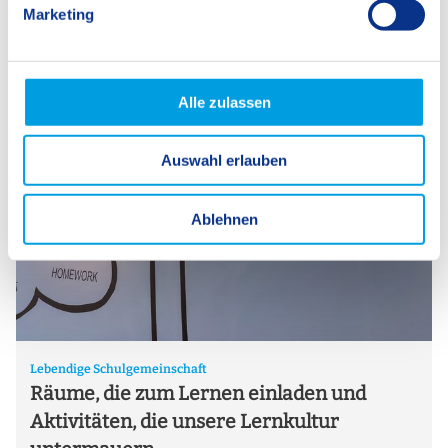
Marketing
u
n
g
s
Alle zulassen
a
u
Auswahl erlauben
s
w
a
Ablehnen
h
l
Lebendige Schulgemeinschaft
Räume, die zum Lernen einladen und
Aktivitäten, die unsere Lernkultur