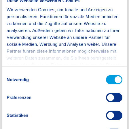
Diese Webseite verwendet Cookies
Wir verwenden Cookies, um Inhalte und Anzeigen zu
personalisieren, Funktionen für soziale Medien anbieten
zu können und die Zugriffe auf unsere Website zu
analysieren. Außerdem geben wir Informationen zu Ihrer
Verwendung unserer Website an unsere Partner für
soziale Medien, Werbung und Analysen weiter. Unsere
Partner führen diese Informationen möglicherweise mit
weiteren Daten zusammen, die Sie ihnen bereitgestellt
haben oder die sie im Rahmen Ihrer Nutzung der Dienste
gesammelt haben.
E
Notwendig
i
n
w
Präferenzen
i
l
l
Statistiken
i
g