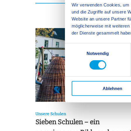
Wir verwenden Cookies, um I
und die Zugriffe auf unsere 
Website an unsere Partner fü
möglicherweise mit weiteren
der Dienste gesammelt habe
E
Notwendig
i
n
w
i
l
Ablehnen
l
i
g
u
Unsere Schulen
n
Sieben Schulen – ein
g
s