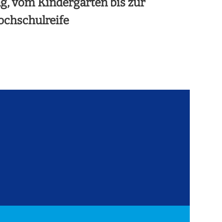
g, vom Kindergarten bis zur
ochschulreife