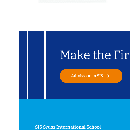
Make the Fir
Admission to SIS
SIS Swiss International School