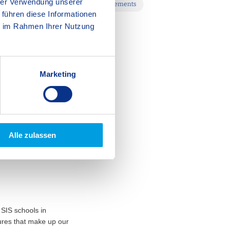
hrer Verwendung unserer
tudent Life
Milestones and Achievements
 führen diese Informationen
IS Friedrichshafen
ie im Rahmen Ihrer Nutzung
Marketing
Alle zulassen
 SIS schools in
gures that make up our