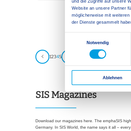
und die Zugriffe auf unsere 
Website an unsere Partner fü
möglicherweise mit weiteren
der Dienste gesammelt habe
E
Notwendig
i
n
1
2
3
4
5
w
i
l
Ablehnen
l
i
g
SIS Magazines
u
n
g
s
Download our magazines here. The emphaSIS highlight
a
Germany. In SIS World, the name says it all – every 