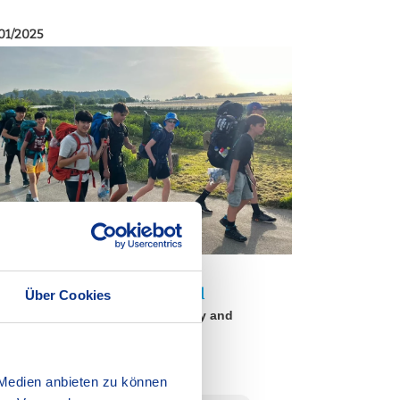
01/2025
e Duke of Edinburgh’s Award
Über Cookies
lds skills through service, activity and
venture
econdary School
Varied Lessons
 Medien anbieten zu können