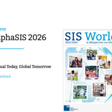
any
phaSIS 2026
gual Today, Global Tomorrow
wnload