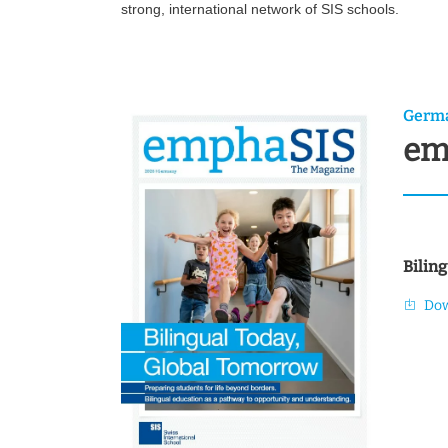
strong, international network of SIS schools.
u
s
w
a
h
Germ
l
em
Bilin
Do