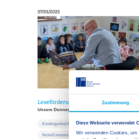
07/01/2025
Leseförderung im Kindergarten
Zustimmung
Unsere Donnerstage voller Geschichten
Diese Webseite verwendet 
Kindergarten/Reception Programme
Wir verwenden Cookies, um I
Varied Lessons
Student Life
SIS Berlin