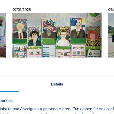
07/01/2025
07/
Schülerinnen und Schüler stärken, für sich
Th
Details
selbst zu denken
Bui
Selbstständigkeit fördern – Vielfalt verstehen –
ad
aktiv mitgestalten
Cookies
S
nhalte und Anzeigen zu personalisieren, Funktionen für soziale
Primary School
Secondary School