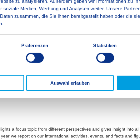
Website zu analysieren. Außerdem geben wir Informationen zu I
S
r soziale Medien, Werbung und Analysen weiter. Unsere Partner
Varied Lessons
Student Life
S
 Daten zusammen, die Sie ihnen bereitgestellt haben oder die s
Milestones and Achievements
n.
SIS Stuttgart-Fellbach
Präferenzen
Statistiken
Auswahl erlauben
s a focus topic from different perspectives and gives insight into all
year we report on our international activities, events, and facts and fi