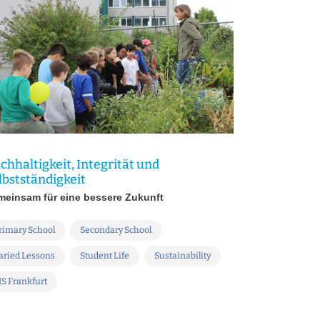
chhaltigkeit, Integrität und
lbstständigkeit
einsam für eine bessere Zukunft
rimary School
Secondary School
aried Lessons
Student Life
Sustainability
IS Frankfurt