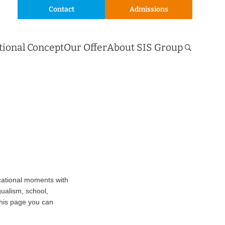
Contact
Admissions
tional Concept
Our Offer
About SIS Group
cational moments with
gualism, school,
 this page you can