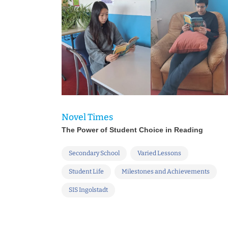
Novel Times
The Power of Student Choice in Reading
Secondary School
Varied Lessons
Student Life
Milestones and Achievements
SIS Ingolstadt