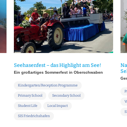
Seehasenfest – das Highlight am See!
Na
Se
Ein großartiges Sommerfest in Oberschwaben
Gem
Kindergarten/Reception Programme
P
Primary School
Secondary School
V
Student Life
Local Impact
S
SIS Friedrichshafen