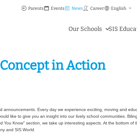
Parents
Events
News
Career
English
Our Schools
SIS Educa
Concept in Action
and announcements. Every day we experience exciting, moving and edu
uld like to give you an insight into our lively school communities. Bilin
"Did You Know" section, we take up interesting aspects. At the bottom of
ny and SIS World.