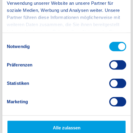
Verwendung unserer Website an unsere Partner für
soziale Medien, Werbung und Analysen weiter. Unsere
Partner führen diese Informationen möglicherweise mit
weiteren Daten zusammen, die Sie ihnen bereitgestellt
haben oder die sie im Rahmen Ihrer Nutzung der Dienste
gesammelt haben.
E
Notwendig
i
n
w
Präferenzen
i
l
l
Statistiken
i
g
Marketing
Back
u
n
g
s
Alle zulassen