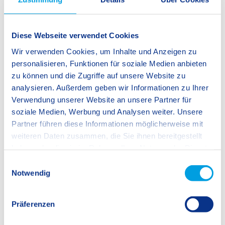
Diese Webseite verwendet Cookies
Wir verwenden Cookies, um Inhalte und Anzeigen zu
personalisieren, Funktionen für soziale Medien anbieten
zu können und die Zugriffe auf unsere Website zu
analysieren. Außerdem geben wir Informationen zu Ihrer
Verwendung unserer Website an unsere Partner für
soziale Medien, Werbung und Analysen weiter. Unsere
Partner führen diese Informationen möglicherweise mit
weiteren Daten zusammen, die Sie ihnen bereitgestellt
Back
haben oder die sie im Rahmen Ihrer Nutzung der Dienste
gesammelt haben.
E
Notwendig
i
n
w
Präferenzen
SIS Swiss International School
i
gemeinnützige GmbH
l