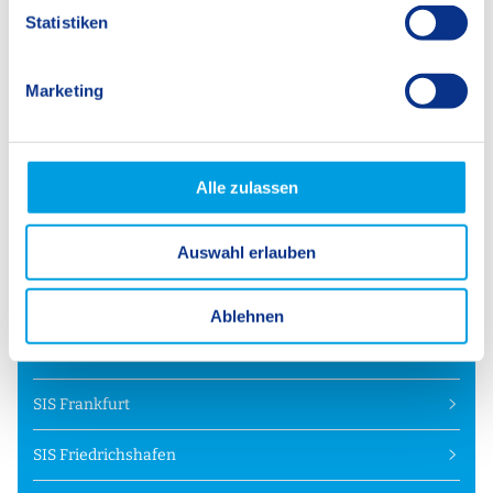
l
Statistiken
Rotebühlstraße 77
i
70178 Stuttgart
g
Deutschland
Marketing
u
n
+49 711 6672 1380
g
info@swissinternationalschool.de
s
Alle zulassen
a
u
Auswahl erlauben
s
w
Our Schools
a
Ablehnen
h
SIS Berlin
l
SIS Frankfurt
SIS Friedrichshafen