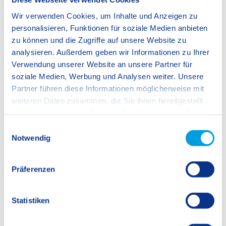
Wir verwenden Cookies, um Inhalte und Anzeigen zu
personalisieren, Funktionen für soziale Medien anbieten
zu können und die Zugriffe auf unsere Website zu
analysieren. Außerdem geben wir Informationen zu Ihrer
Verwendung unserer Website an unsere Partner für
soziale Medien, Werbung und Analysen weiter. Unsere
Partner führen diese Informationen möglicherweise mit
weiteren Daten zusammen, die Sie ihnen bereitgestellt
haben oder die sie im Rahmen Ihrer Nutzung der Dienste
gesammelt haben.
E
Notwendig
i
n
w
Präferenzen
i
l
l
Statistiken
i
g