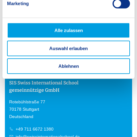
Marketing
u
n
g
s
Alle zulassen
a
u
Auswahl erlauben
s
w
a
Ablehnen
h
l
SIS Swiss International School
gemeinnützige GmbH
Rotebühlstraße 77
70178 Stuttgart
Deutschland
+49 711 6672 1380
info@swissinternationalschool.de