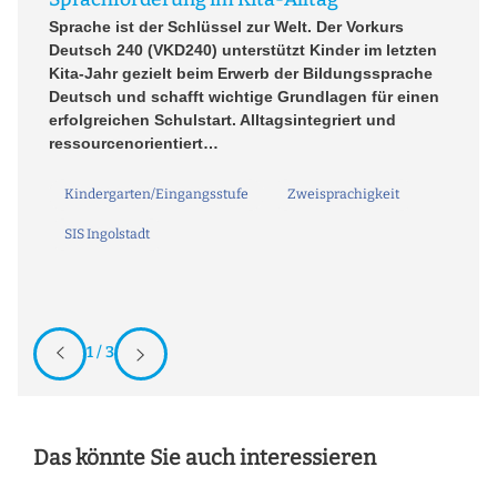
A 
Sprache ist der Schlüssel zur Welt. Der Vorkurs
so
ei
Deutsch 240 (VKD240) unterstützt Kinder im letzten
re
Kita-Jahr gezielt beim Erwerb der Bildungssprache
In
Deutsch und schafft wichtige Grundlagen für einen
hi
erfolgreichen Schulstart. Alltagsintegriert und
bi
ressourcenorientiert…
Kindergarten/Eingangsstufe
Zweisprachigkeit
SIS Ingolstadt
1 / 3
Das könnte Sie auch interessieren