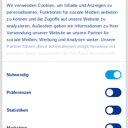
zweisprachig ab Tag eins von der
Wir verwenden Cookies, um Inhalte und Anzeigen zu
Eingangsstufe bis zur Hochschulreife
personalisieren, Funktionen für soziale Medien anbieten
zu können und die Zugriffe auf unsere Website zu
motiviertes pädagogisches Personal von
analysieren. Außerdem geben wir Informationen zu Ihrer
deutsch- und englischsprachigen
Muttersprachlern, die regelmäßig interne und
Verwendung unserer Website an unsere Partner für
externe Weiterbildungen besuchen
soziale Medien, Werbung und Analysen weiter. Unsere
Partner führen diese Informationen möglicherweise mit
eine offene, multikulturelle und fördernde
weiteren Daten zusammen, die Sie ihnen bereitgestellt
Lernkultur
haben oder die sie im Rahmen Ihrer Nutzung der Dienste
strukturiertes, vielseitiges und
gesammelt haben.
E
abwechslungsreiches Ganztagskonzept
Notwendig
i
n
naturwissenschaftliche Ausrichtung
w
Präferenzen
i
Französisch als zweite Fremdsprache
l
l
Statistiken
i
g
Marketing
Wissenswertes