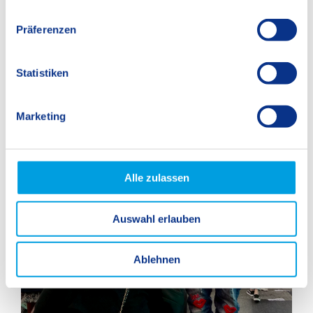
n
w
Präferenzen
i
l
l
Statistiken
i
g
Marketing
u
n
g
s
Alle zulassen
a
u
Auswahl erlauben
s
w
a
Ablehnen
h
l