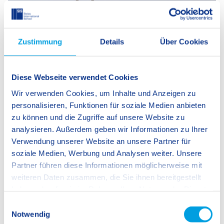
Lebendige Schulgemeinschaft
Räume, die zum Lernen einladen und
Aktivitäten, die unsere Lernkultur
Zustimmung
Details
Über Cookies
untermauern
Diese Webseite verwendet Cookies
Wir verwenden Cookies, um Inhalte und Anzeigen zu
Wir sind überzeugt, dass der Ort, an dem Schülerinnen und
personalisieren, Funktionen für soziale Medien anbieten
Schüler lernen, einen entscheidenden Einfluss darauf hat,
zu können und die Zugriffe auf unsere Website zu
wie sie lernen. Deshalb legen wir großen Wert auf einen
analysieren. Außerdem geben wir Informationen zu Ihrer
offenen Schulraum, der Lernenden, Mitarbeitenden, Eltern
Verwendung unserer Website an unsere Partner für
und Gästen eine einladende Atmosphäre bietet und so ein
soziale Medien, Werbung und Analysen weiter. Unsere
angenehmes Gesamtumfeld schafft. Wir pflegen zahlreiche
Partner führen diese Informationen möglicherweise mit
Schulveranstaltungen und nehmen regelmäßig an Aktionen
weiteren Daten zusammen, die Sie ihnen bereitgestellt
teil, an denen alle SIS Schulen weltweit beteiligt sind.
haben oder die sie im Rahmen Ihrer Nutzung der Dienste
gesammelt haben.
E
Mehr über unsere lebendige
Notwendig
i
Schulgemeinschaft