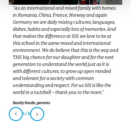
"As an international and mixed family with homes
"W
in Romania, China, France, Norway and again
SI
Germany we are daily mixing cultures, languages,
ge
r
dishes, habits and especially lots of memories. And
me
that makes the difference at SIS: we love to be at
vi
this school in the same mixed and international
B
environment. We do believe that this is the way and
w
THE big chance for our daughter and for the next
T
generation to understand the world just as it is
ei
with different cultures, to grow up open minded
Fa
and tolerant for a society with common
understanding and respect. For us SIS is like the
world in a nutshell – thank you to the team."
family Haufe, parents
1 / 6