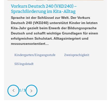
Vorkurs Deutsch 240 (VKD240) –
W
Sprachförderung im Kita-Alltag
A 
Sprache ist der Schlüssel zur Welt. Der Vorkurs
so
ei
Deutsch 240 (VKD240) unterstützt Kinder im letzten
re
Kita-Jahr gezielt beim Erwerb der Bildungssprache
In
Deutsch und schafft wichtige Grundlagen für einen
hi
erfolgreichen Schulstart. Alltagsintegriert und
bi
ressourcenorientiert…
Kindergarten/Eingangsstufe
Zweisprachigkeit
SIS Ingolstadt
1 / 3