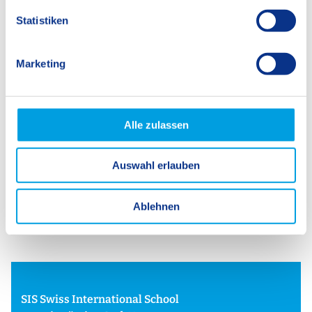
l
l
Statistiken
i
g
Marketing
u
n
g
s
Alle zulassen
a
u
Auswahl erlauben
s
w
Back
a
Ablehnen
h
l
SIS Swiss International School